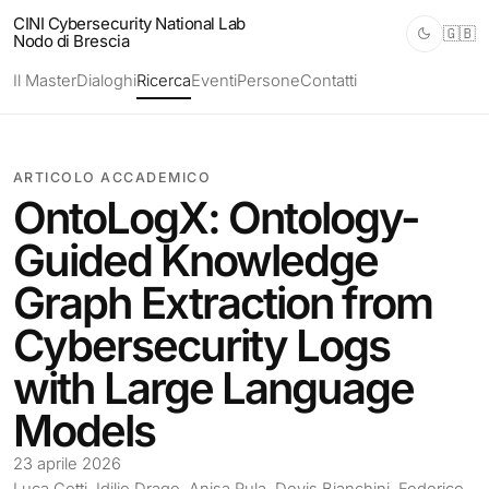
CINI Cybersecurity National Lab
🇬🇧
Nodo di Brescia
Il Master
Dialoghi
Ricerca
Eventi
Persone
Contatti
ARTICOLO ACCADEMICO
OntoLogX: Ontology-
Guided Knowledge
Graph Extraction from
Cybersecurity Logs
with Large Language
Models
23 aprile 2026
Luca Cotti, Idilio Drago, Anisa Rula, Devis Bianchini, Federico